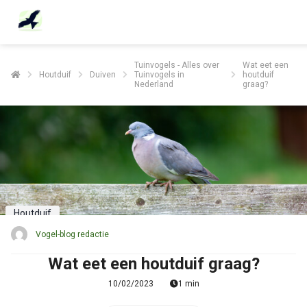
Tuinvogels - Alles over
Wat eet een
Houtduif
Duiven
Tuinvogels in
houtduif
Nederland
graag?
Houtduif
Vogel-blog redactie
Wat eet een houtduif graag?
10/02/2023
1 min