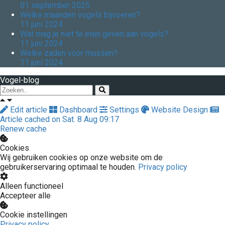
01 september 2025
Welke maanden vogels bijvoeren?
11 juni 2024
Wat mag je niet te eten geven aan vogels?
11 juni 2024
Welke zaden voor mussen?
11 juni 2024
Vogel-blog
Edit article
Dashboard
Settings
Website Design
Article cached on Sat. 8 Aug 09:17
Renew cache
Cookies
Wij gebruiken cookies op onze website om de
gebruikerservaring optimaal te houden.
Privacy policy
Alleen functioneel
Accepteer alle
Cookie instellingen
Privacy policy