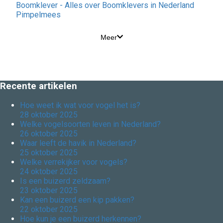
Boomklever - Alles over Boomklevers in Nederland
Pimpelmees
Meer
Recente artikelen
Hoe weet ik wat voor vogel het is?
28 oktober 2025
Welke vogelsoorten leven in Nederland?
26 oktober 2025
Waar leeft de havik in Nederland?
25 oktober 2025
Welke verrekijker voor vogels?
24 oktober 2025
Is een buizerd zeldzaam?
23 oktober 2025
Kan een buizerd een kip pakken?
22 oktober 2025
Hoe kun je een buizerd herkennen?