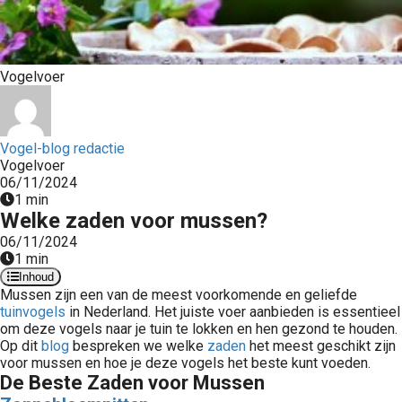
s kan de
e niet
oneren.
Vogelvoer
ieken
ische
s worden
Vogel-blog redactie
kt om
Vogelvoer
em
06/11/2024
1 min
tie te
Welke zaden voor mussen?
elen over
06/11/2024
drag van
1 min
zoeker op
Inhoud
site.
Mussen zijn een van de meest voorkomende en geliefde
tuinvogels
in Nederland. Het juiste voer aanbieden is essentieel
ing
om deze vogels naar je tuin te lokken en hen gezond te houden.
Op dit
blog
bespreken we welke
zaden
het meest geschikt zijn
ingcookies
voor mussen en hoe je deze vogels het beste kunt voeden.
 gebruikt
De Beste Zaden voor Mussen
oekers te