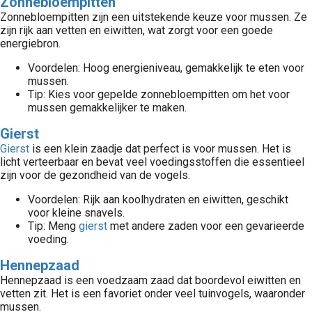
Zonnebloempitten
 op de
Zonnebloempitten zijn een uitstekende keuze voor mussen. Ze
e. Hierdoor
zijn rijk aan vetten en eiwitten, wat zorgt voor een goede
energiebron.
 website-
ren
Voordelen: Hoog energieniveau, gemakkelijk te eten voor
nte
mussen.
Tip: Kies voor gepelde zonnebloempitten om het voor
enties
mussen gemakkelijker te maken.
gebaseerd
 gedrag van
Gierst
ezoeker.
Gierst
is een klein zaadje dat perfect is voor mussen. Het is
licht verteerbaar en bevat veel voedingsstoffen die essentieel
zijn voor de gezondheid van de vogels.
uren
Voordelen: Rijk aan koolhydraten en eiwitten, geschikt
voor kleine snavels.
Tip: Meng
gierst
met andere zaden voor een gevarieerde
voeding.
Hennepzaad
Hennepzaad is een voedzaam zaad dat boordevol eiwitten en
vetten zit. Het is een favoriet onder veel tuinvogels, waaronder
mussen.