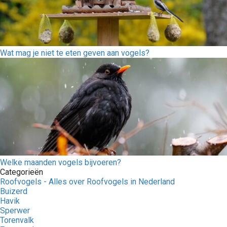
Wat mag je niet te eten geven aan vogels?
Welke maanden vogels bijvoeren?
Categorieën
Roofvogels - Alles over Roofvogels in Nederland
Buizerd
Havik
Sperwer
Torenvalk