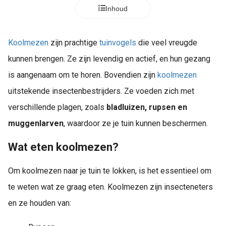
s kan de
Inhoud
e niet
oneren.
Koolmezen
zijn prachtige
tuinvogels
die veel vreugde
ieken
kunnen brengen. Ze zijn levendig en actief, en hun gezang
ische
is aangenaam om te horen. Bovendien zijn
koolmezen
s worden
kt om
uitstekende insectenbestrijders. Ze voeden zich met
em
verschillende plagen, zoals
bladluizen, rupsen en
tie te
muggenlarven
, waardoor ze je tuin kunnen beschermen.
elen over
drag van
Wat eten koolmezen?
zoeker op
site.
Om koolmezen naar je tuin te lokken, is het essentieel om
ing
te weten wat ze graag eten. Koolmezen zijn insecteneters
ingcookies
en ze houden van:
 gebruikt
oekers te