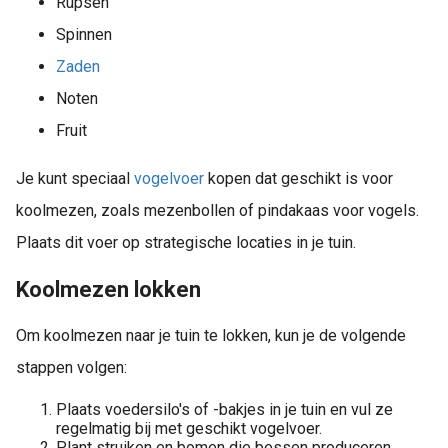
Rupsen
 op de
Spinnen
e. Hierdoor
Zaden
 website-
ren
Noten
nte
Fruit
enties
gebaseerd
Je kunt speciaal
vogelvoer
kopen dat geschikt is voor
 gedrag van
koolmezen, zoals mezenbollen of pindakaas voor vogels.
ezoeker.
Plaats dit voer op strategische locaties in je tuin.
uren
Koolmezen lokken
Om koolmezen naar je tuin te lokken, kun je de volgende
stappen volgen:
Plaats voedersilo's of -bakjes in je tuin en vul ze
regelmatig bij met geschikt vogelvoer.
Plant struiken en bomen die bessen produceren,