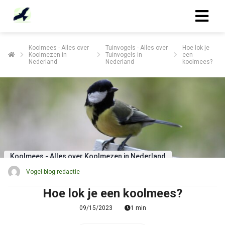
Koolmees - Alles over
Tuinvogels - Alles over
Hoe lok je
Koolmezen in
Tuinvogels in
een
ngen
Nederland
Nederland
koolmees?
 policy
oneel
onele
s zijn
Koolmees - Alles over Koolmezen in Nederland
kelijk om
bsite te
Vogel-blog redactie
ken. Ze
Hoe lok je een koolmees?
 gebruikt
asisfuncties
09/15/2023
1 min
der deze