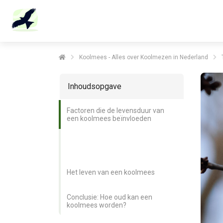
m anoniem
nformatie te
erzamelen over
et gedrag van een
ezoeker op de
Koolmees - Alles over Koolmezen in Nederland
ebsite.
Inhoudsopgave
arketing
arketingcookies
Factoren die de levensduur van
orden gebruikt
een koolmees beïnvloeden
m bezoekers te
olgen op de
ebsite. Hierdoor
unnen website-
Het leven van een koolmees
igenaren relevante
dvertenties tonen
Conclusie: Hoe oud kan een
ebaseerd op het
koolmees worden?
edrag van deze