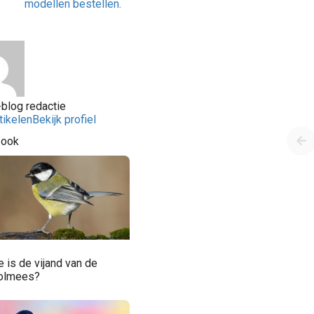
modellen bestellen.
blog redactie
tikelen
Bekijk profiel
 ook
 is de vijand van de
olmees?