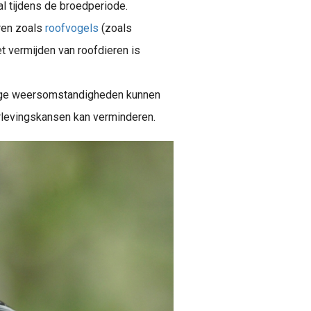
al tijdens de broedperiode.
ren zoals
roofvogels
(zoals
et vermijden van roofdieren is
ige weersomstandigheden kunnen
rlevingskansen kan verminderen.