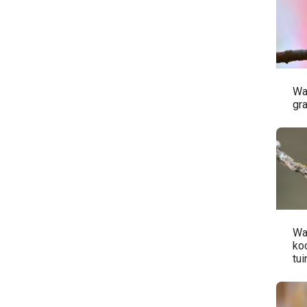
Wa
gr
Wa
ko
tui