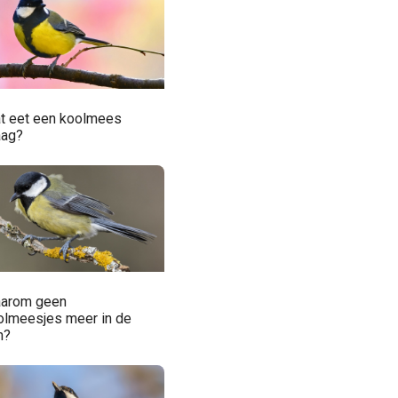
t eet een koolmees
aag?
arom geen
olmeesjes meer in de
n?