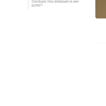
ezoeker.
Conclusie: Hoe zeldzaam is een
putter?
Voorkeuren opslaan