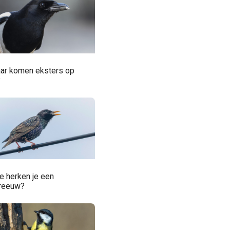
ar komen eksters op
?
e herken je een
reeuw?