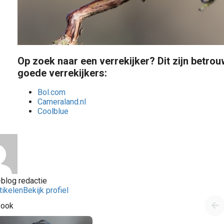
Op zoek naar een
verrekijker
? Dit zijn betro
goede verrekijkers:
Bol.com
Cameraland.nl
Coolblue
blog redactie
tikelen
Bekijk profiel
 ook