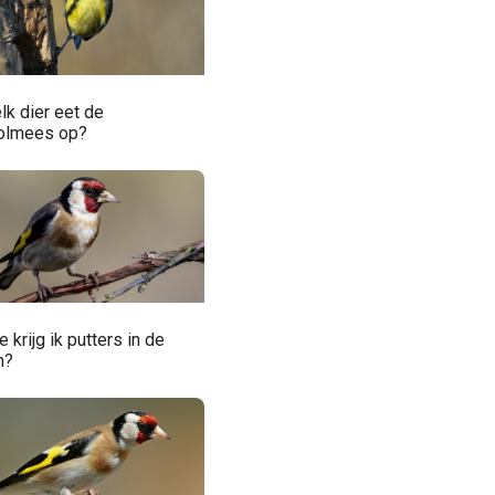
lk dier eet de
olmees op?
 krijg ik putters in de
n?