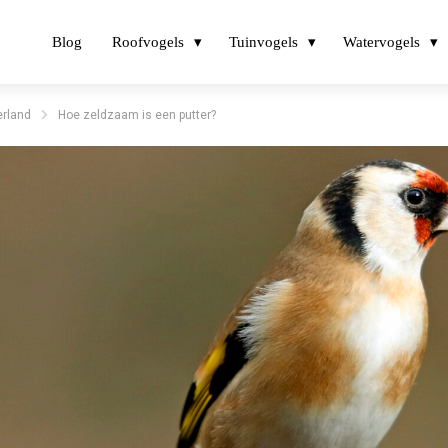
Blog
Roofvogels
Tuinvogels
Watervogels
erland
Hoe zeldzaam is een putter?