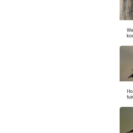
We
ko
Hoe
tui