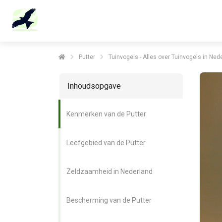
m anoniem
nformatie te
erzamelen over
et gedrag van een
ezoeker op de
Putter
Tuinvogels - Alles over Tuinvogels in Ned
ebsite.
Inhoudsopgave
arketing
arketingcookies
Kenmerken van de Putter
orden gebruikt
m bezoekers te
olgen op de
Leefgebied van de Putter
ebsite. Hierdoor
unnen website-
Zeldzaamheid in Nederland
igenaren relevante
dvertenties tonen
ebaseerd op het
Bescherming van de Putter
edrag van deze