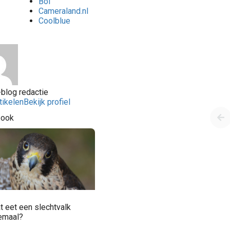
Bol
Cameraland.nl
Coolblue
blog redactie
tikelen
Bekijk profiel
 ook
t eet een slechtvalk
lemaal?