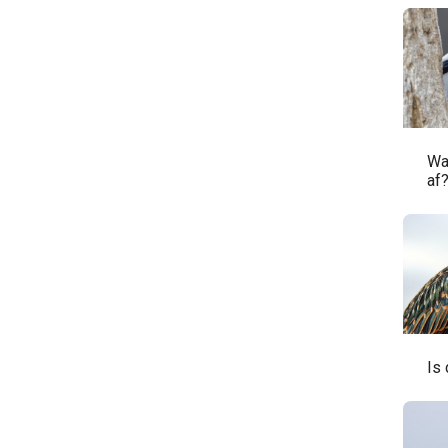
Wa
af
Is