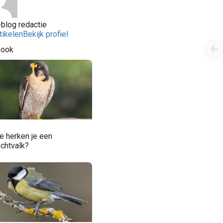
blog redactie
tikelen
Bekijk profiel
 ook
e herken je een
echtvalk?