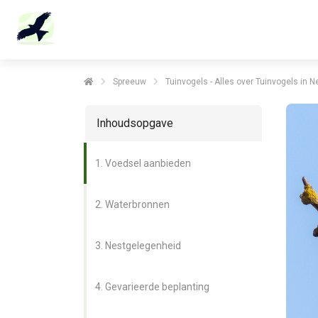
m anoniem
nformatie te
erzamelen over
et gedrag van een
ezoeker op de
Spreeuw
Tuinvogels - Alles over Tuinvogels in 
ebsite.
Inhoudsopgave
arketing
arketingcookies
1. Voedsel aanbieden
orden gebruikt
m bezoekers te
olgen op de
2. Waterbronnen
ebsite. Hierdoor
unnen website-
3. Nestgelegenheid
igenaren relevante
dvertenties tonen
ebaseerd op het
4. Gevarieerde beplanting
edrag van deze