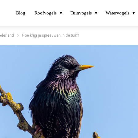
Blog
Roofvogels
Tuinvogels
Watervogels
Nederland
Hoe krijg je spreeuwen in de tuin?