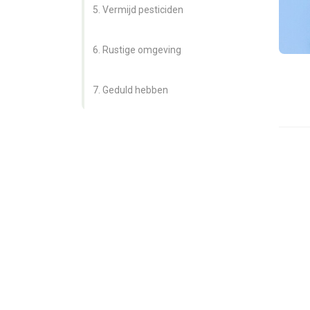
ezoeker.
5. Vermijd pesticiden
Voorkeuren opslaan
6. Rustige omgeving
7. Geduld hebben