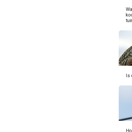
Wa
ko
tui
Is
Ho