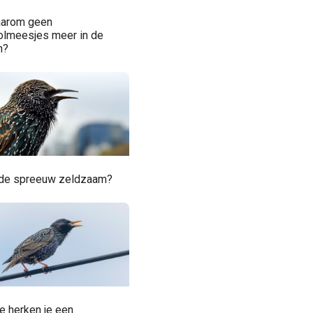
arom geen
olmeesjes meer in de
n?
 de spreeuw zeldzaam?
e herken je een